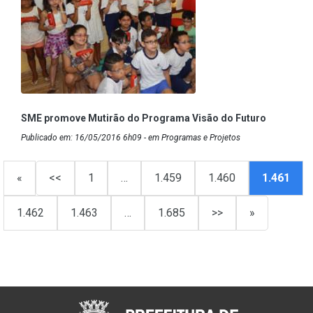
SME promove Mutirão do Programa Visão do Futuro
Publicado em: 16/05/2016 6h09 - em Programas e Projetos
«
<<
1
…
1.459
1.460
1.461
1.462
1.463
…
1.685
>>
»