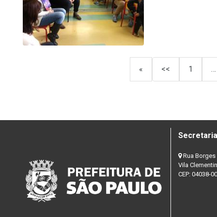
«
<<
1
…
Secretaria
Rua Borges 
Vila Clementi
CEP: 04038-0