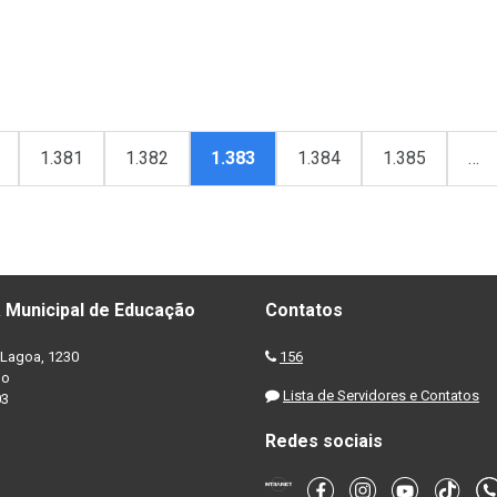
1.381
1.382
1.383
1.384
1.385
…
 Municipal de Educação
Contatos
Lagoa, 1230
156
no
Lista de Servidores e Contatos
03
Redes sociais