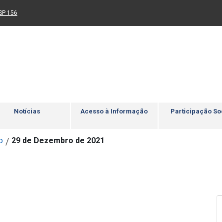
Ir para rodapé
4
Acessibilidade
5
nk para um novo sítio)
(Link para um novo sítio)
SP 156
Notícias
Acesso à Informação
Participação So
o
29 de Dezembro de 2021
/