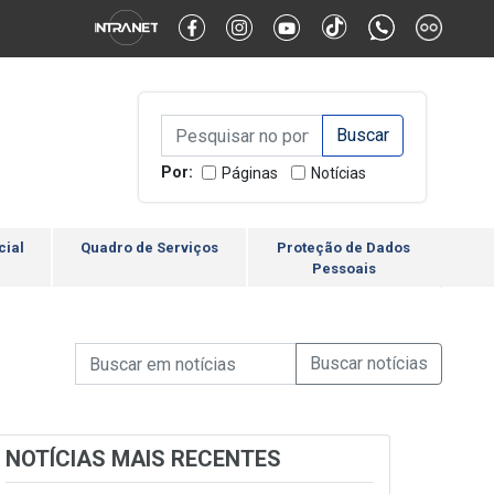
Alternar Alto Contraste
Alternar Tamanho da Fonte
Campo de Busca de inform
Campo de Busca de informações
Enviar a Busca
Por:
Páginas
Notícias
cial
Quadro de Serviços
Proteção de Dados
Pessoais
Campo de Busca de informações
Enviar a Busca de Notícia
Campo de Busca de Notícias
NOTÍCIAS MAIS RECENTES