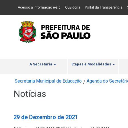
Ir ao Conteúdo
1
Ir para menu principal
2
Ir para busca
3
(Link para um novo sítio)
(Link para um novo sítio)
(Li
Acesso à informação e-sic
Ouvidoria
Portal da Transparência
A Secretaria
Etapas e Modalidades
Secretaria Municipal de Educação
Agenda do Secretári
/
Notícias
29 de Dezembro de 2021