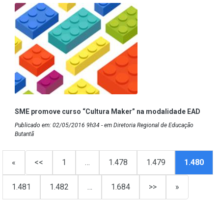
SME promove curso “Cultura Maker” na modalidade EAD
Publicado em: 02/05/2016 9h34 - em Diretoria Regional de Educação
Butantã
«
<<
1
…
1.478
1.479
1.480
1.481
1.482
…
1.684
>>
»