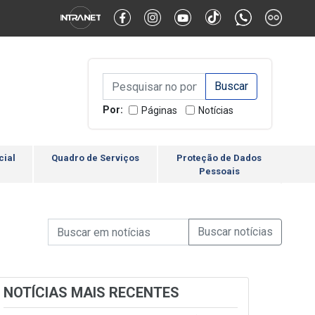
Alternar Alto Contraste
Alternar Tamanho da Fonte
Campo de Busca de inform
Campo de Busca de informações
Enviar a Busca
Por:
Páginas
Notícias
cial
Quadro de Serviços
Proteção de Dados
Pessoais
Campo de Busca de informações
Enviar a Busca de Notícia
Campo de Busca de Notícias
NOTÍCIAS MAIS RECENTES