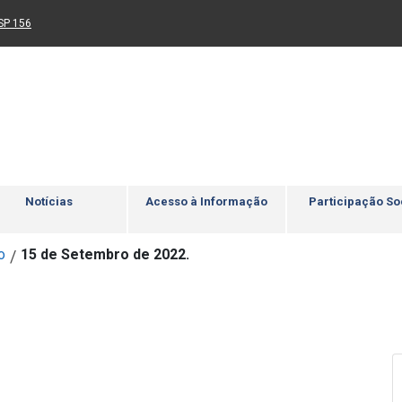
Ir para rodapé
4
Acessibilidade
5
nk para um novo sítio)
(Link para um novo sítio)
SP 156
Notícias
Acesso à Informação
Participação So
o
15 de Setembro de 2022.
/