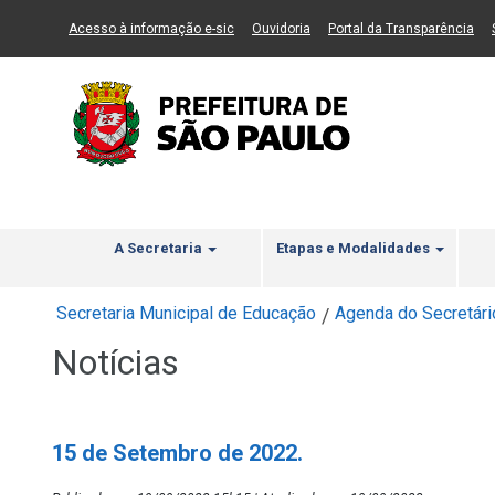
Ir ao Conteúdo
1
Ir para menu principal
2
Ir para busca
3
(Link para um novo sítio)
(Link para um novo sítio)
(Li
Acesso à informação e-sic
Ouvidoria
Portal da Transparência
A Secretaria
Etapas e Modalidades
Secretaria Municipal de Educação
Agenda do Secretári
/
Notícias
15 de Setembro de 2022.