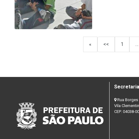
«
<<
1
…
Secretaria
Rua Borges 
Vila Clementi
CEP: 04038-0