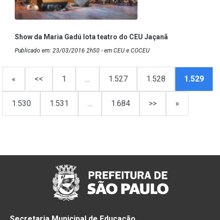
Show da Maria Gadú lota teatro do CEU Jaçanã
Publicado em: 23/03/2016 2h50 - em CEU e COCEU
«
<<
1
…
1.527
1.528
1.529
1.530
1.531
…
1.684
>>
»
Secretaria Municipal de Educação