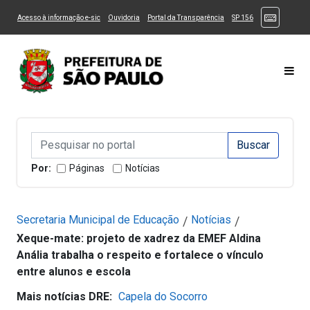
Ir ao Conteúdo
1
Ir para menu principal
2
Ir para busca
3
(Atalhos
(Link para um novo sítio)
(Link para um novo sítio)
(Link para um novo sítio)
(Link para um novo
Acesso à informação e-sic
Ouvidoria
Portal da Transparência
SP 156
Ir para rodapé
4
Acessibilidade
5
Alternar Alto Contraste
Alternar Tamanho da Fonte
Most
Campo de Busca de informações
Campo de Busca de informações
Enviar a Busca
Por:
Páginas
Notícias
Secretaria Municipal de Educação
Notícias
/
/
Xeque-mate: projeto de xadrez da EMEF Aldina
Anália trabalha o respeito e fortalece o vínculo
entre alunos e escola
Mais notícias DRE:
Capela do Socorro