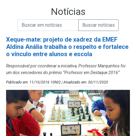
Notícias
Campo de Busca de informações
Enviar a Busca de Notícias
Campo de Busca de Notícias
Xeque-mate: projeto de xadrez da EMEF
Aldina Anália trabalha o respeito e fortalece
o vínculo entre alunos e escola
Responsável por coordenar a iniciativa, Professor Marquinhos foi
um dos vencedores do prêmio “Professor em Destaque 2016”
Publicado em: 11/10/2016 10h02 | Atualizado em: 30/11/2020