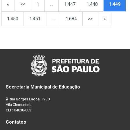
«
<<
1
…
1.447
1.448
1.449
1.450
1.451
…
1.684
>>
»
Secretaria Municipal de Educação
Rua Borges Lagoa, 1230
Vila Clementino
CEP: 04038-003
Contatos