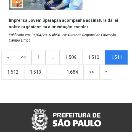
Imprensa Jovem Sparapan acompanha assinatura da lei
sobre orgânicos na alimentação escolar
Publicado em: 06/04/2016 4h54 - em Diretoria Regional de Educação
Campo Limpo
«
<<
1
…
1.509
1.510
1.511
1.512
1.513
…
1.684
>>
»