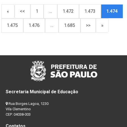
«
<<
1
…
1.472
1.473
1.474
1.475
1.476
…
1.685
>>
»
Secretaria Municipal de Educação
Rua Borges Lagoa, 1230
Vila Clementino
CEP: 04038-003
Contatos