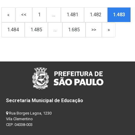
«
<<
1
…
1.481
1.482
1.483
1.484
1.485
…
1.685
>>
»
Secretaria Municipal de Educação
Rua Borges Lagoa, 1230
Vila Clementino
CEP: 04038-003