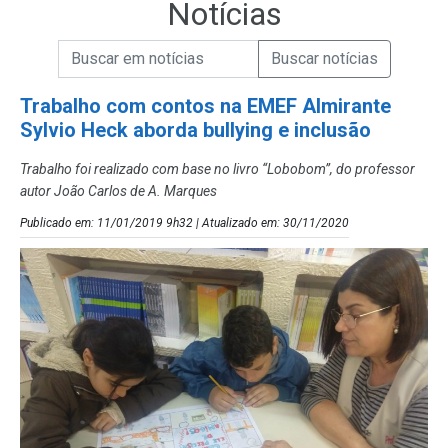
Notícias
Campo de Busca de informações
Enviar a Busca de Notícias
Campo de Busca de Notícias
Trabalho com contos na EMEF Almirante
Sylvio Heck aborda bullying e inclusão
Trabalho foi realizado com base no livro “Lobobom”, do professor
autor João Carlos de A. Marques
Publicado em: 11/01/2019 9h32 | Atualizado em: 30/11/2020