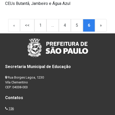
CEUs Butantã, Jambeiro e Água Azul
«
<<
1
…
4
5
6
»
Secretaria Municipal de Educação
Rua Borges Lagoa, 1230
Vila Clementino
CEP: 04038-003
Contatos
156