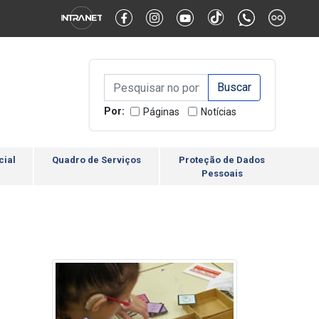
Alternar Alto Contraste
Alternar Tamanho da Fonte
Campo de Busca de inform
Campo de Busca de informações
Enviar a Busca
Por:
Páginas
Notícias
cial
Quadro de Serviços
Proteção de Dados
Pessoais