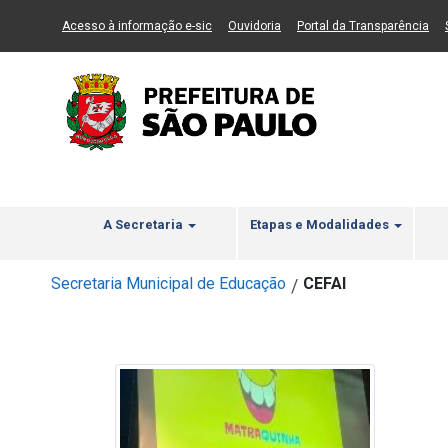
Ir ao Conteúdo
1
Ir para menu principal
2
Ir para busca
3
(Link para um novo sítio)
(Link para um novo sítio)
(Li
Acesso à informação e-sic
Ouvidoria
Portal da Transparência
A Secretaria
Etapas e Modalidades
Secretaria Municipal de Educação
CEFAI
/