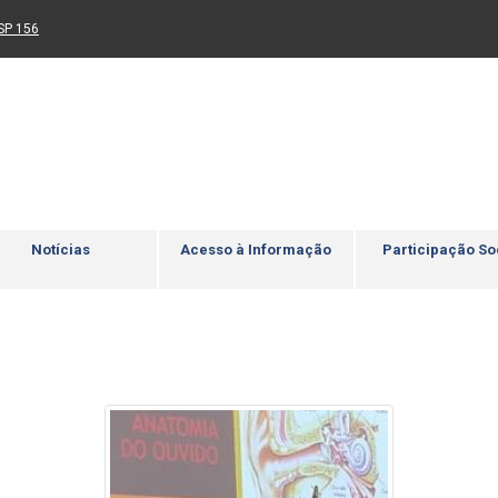
Ir para rodapé
4
Acessibilidade
5
nk para um novo sítio)
(Link para um novo sítio)
SP 156
Notícias
Acesso à Informação
Participação So