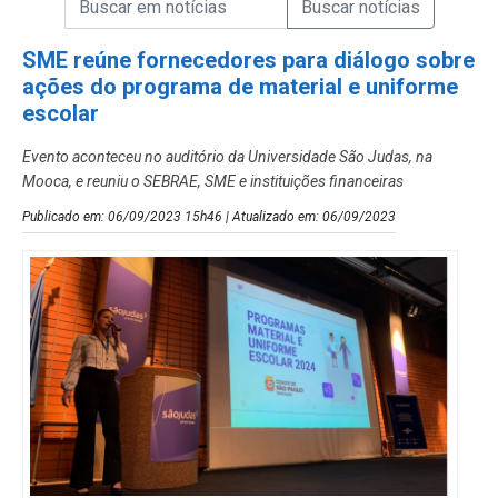
Campo de Busca de Notícias
SME reúne fornecedores para diálogo sobre
ações do programa de material e uniforme
escolar
Evento aconteceu no auditório da Universidade São Judas, na
Mooca, e reuniu o SEBRAE, SME e instituições financeiras
Publicado em: 06/09/2023 15h46 | Atualizado em: 06/09/2023