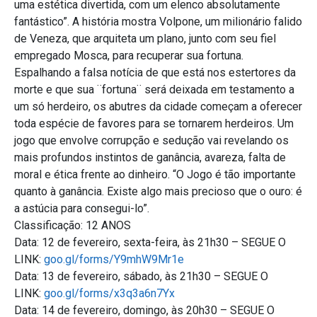
uma estética divertida, com um elenco absolutamente
fantástico”. A história mostra Volpone, um milionário falido
de Veneza, que arquiteta um plano, junto com seu fiel
empregado Mosca, para recuperar sua fortuna.
Espalhando a falsa notícia de que está nos estertores da
morte e que sua ¨fortuna¨ será deixada em testamento a
um só herdeiro, os abutres da cidade começam a oferecer
toda espécie de favores para se tornarem herdeiros. Um
jogo que envolve corrupção e sedução vai revelando os
mais profundos instintos de ganância, avareza, falta de
moral e ética frente ao dinheiro. “O Jogo é tão importante
quanto à ganância. Existe algo mais precioso que o ouro: é
a astúcia para consegui-lo”.
Classificação: 12 ANOS
Data: 12 de fevereiro, sexta-feira, às 21h30 – SEGUE O
LINK:
goo.gl/forms/Y9mhW9Mr1e
Data: 13 de fevereiro, sábado, às 21h30 – SEGUE O
LINK:
goo.gl/forms/x3q3a6n7Yx
Data: 14 de fevereiro, domingo, às 20h30 – SEGUE O