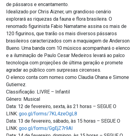
de pássaros e encantamento.
Idealizado por Chris Aizner, um grandioso cenário
explorará as riquezas da fauna e flora brasileira. O
renomado figurinista Fabio Namatame assina os mais de
120 figurinos, que trarão os mais diversos pássaros
brasileiros caracterizados com a maquiagem de Anderson
Bueno. Uma banda com 10 músicos acompanhará o elenco
e a iluminação de Paulo Cesar Medeiros levará ao palco
tecnologia com projeções de última geração e promete
agradar ao público com surpresas circenses.
O elenco conta com nomes como Claudia Ohana e Simone
Gutierrez.
Classificação: LIVRE – Infantil
Gênero: Musical
Data: 12 de fevereiro, sexta, às 21 horas – SEGUE O
LINK:
goo.gl/forms/7KL4zeOgL8
Data: 13 de fevereiro, sábado, às 15 horas – SEGUE O
LINK:
goo.gl/forms/GgEjZ7r9AI
Data: 14 de fevereiro, domingo, às 15 horas – SEGUE O