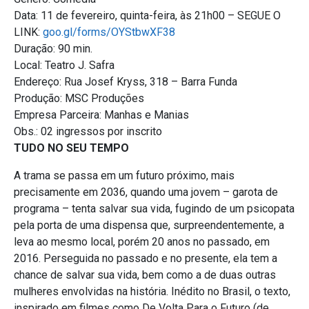
Data: 11 de fevereiro, quinta-feira, às 21h00 – SEGUE O
LINK:
goo.gl/forms/OYStbwXF38
Duração: 90 min.
Local: Teatro J. Safra
Endereço: Rua Josef Kryss, 318 – Barra Funda
Produção: MSC Produções
Empresa Parceira: Manhas e Manias
Obs.: 02 ingressos por inscrito
TUDO NO SEU TEMPO
A trama se passa em um futuro próximo, mais
precisamente em 2036, quando uma jovem – garota de
programa – tenta salvar sua vida, fugindo de um psicopata
pela porta de uma dispensa que, surpreendentemente, a
leva ao mesmo local, porém 20 anos no passado, em
2016. Perseguida no passado e no presente, ela tem a
chance de salvar sua vida, bem como a de duas outras
mulheres envolvidas na história. Inédito no Brasil, o texto,
inspirado em filmes como De Volta Para o Futuro (de