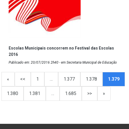
Escolas Municipais concorrem no Festival das Escolas
2016
Publicado em: 20/07/2016 2h40 - em Secretaria Municipal de Educação
«
<<
1
…
1.377
1.378
1.379
1.380
1.381
…
1.685
>>
»