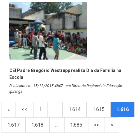
CEI Padre Gregório Westrupp realiza Dia da Família na
Escola
Publicado em: 15/12/2015 4h47 - em Diretoria Regional de Educação
Ipiranga
«
<<
1
…
1.614
1.615
1.616
1.617
1.618
…
1.685
>>
»