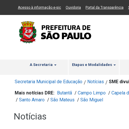
Ir ao Conteúdo
1
Ir para menu principal
2
Ir para busca
3
(Link para um novo sítio)
(Link para um novo sítio)
(Li
Acesso à informação e-sic
Ouvidoria
Portal da Transparência
A Secretaria
Etapas e Modalidades
Secretaria Municipal de Educação
Notícias
SME divu
/
/
Mais notícias DRE:
Butantã
/
Campo Limpo
/
Capela d
/
Santo Amaro
/
São Mateus
/
São Miguel
Notícias