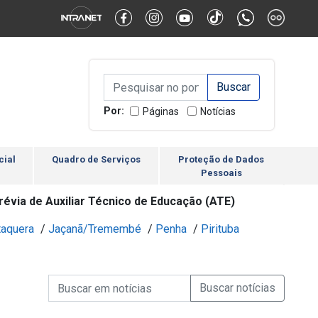
Alternar Alto Contraste
Alternar Tamanho da Fonte
Campo de Busca de inform
Campo de Busca de informações
Enviar a Busca
Por:
Páginas
Notícias
cial
Quadro de Serviços
Proteção de Dados
Pessoais
révia de Auxiliar Técnico de Educação (ATE)
taquera
/
Jaçanã/Tremembé
/
Penha
/
Pirituba
Campo de Busca de informações
Enviar a Busca de Notícia
Campo de Busca de Notícias