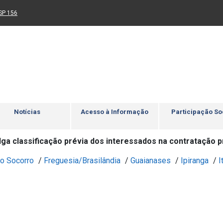
Ir para rodapé
4
Acessibilidade
5
nk para um novo sítio)
(Link para um novo sítio)
SP 156
Notícias
Acesso à Informação
Participação So
lga classificação prévia dos interessados na contratação p
o Socorro
/
Freguesia/Brasilândia
/
Guaianases
/
Ipiranga
/
I