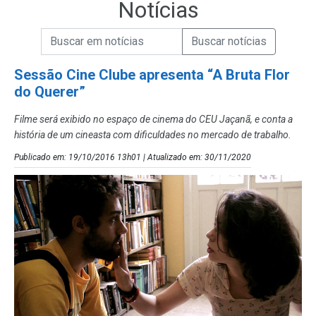
Notícias
Campo de Busca de informações
Enviar a Busca de Notícias
Campo de Busca de Notícias
Sessão Cine Clube apresenta “A Bruta Flor
do Querer”
Filme será exibido no espaço de cinema do CEU Jaçanã, e conta a
história de um cineasta com dificuldades no mercado de trabalho.
Publicado em: 19/10/2016 13h01 | Atualizado em: 30/11/2020