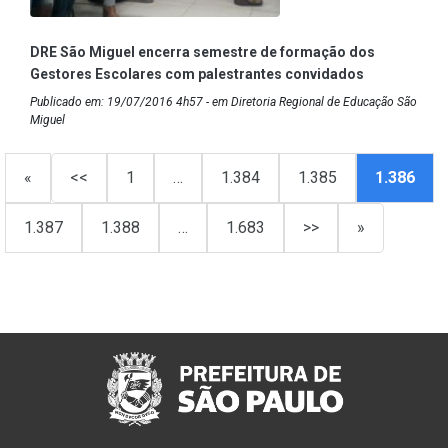
DRE São Miguel encerra semestre de formação dos
Gestores Escolares com palestrantes convidados
Publicado em: 19/07/2016 4h57 - em Diretoria Regional de Educação São
Miguel
«
<<
1
…
1.384
1.385
1.386
1.387
1.388
…
1.683
>>
»