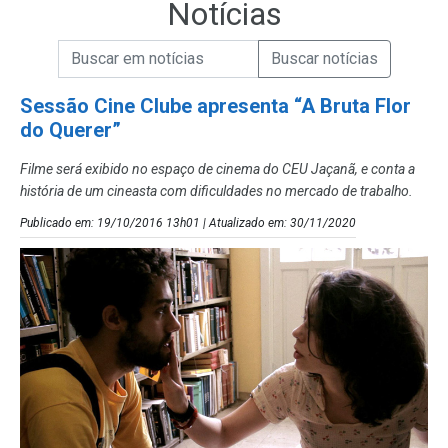
Notícias
Campo de Busca de informações
Enviar a Busca de Notícias
Campo de Busca de Notícias
Sessão Cine Clube apresenta “A Bruta Flor
do Querer”
Filme será exibido no espaço de cinema do CEU Jaçanã, e conta a
história de um cineasta com dificuldades no mercado de trabalho.
Publicado em: 19/10/2016 13h01 | Atualizado em: 30/11/2020