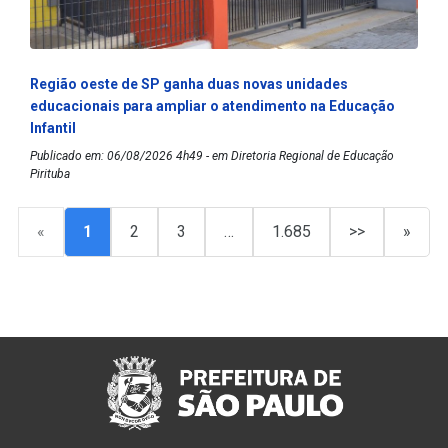
Região oeste de SP ganha duas novas unidades
educacionais para ampliar o atendimento na Educação
Infantil
Publicado em: 06/08/2026 4h49 - em Diretoria Regional de Educação
Pirituba
«
1
2
3
…
1.685
>>
»