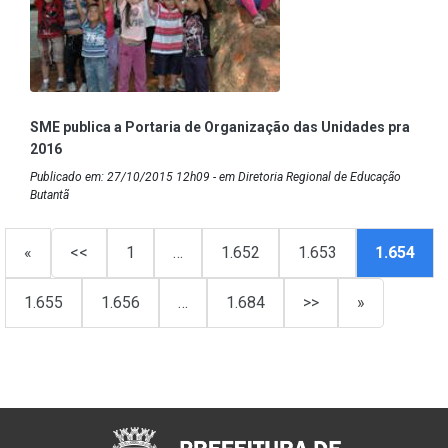
SME publica a Portaria de Organização das Unidades pra
2016
Publicado em: 27/10/2015 12h09 - em Diretoria Regional de Educação
Butantã
«
<<
1
…
1.652
1.653
1.654
1.655
1.656
…
1.684
>>
»