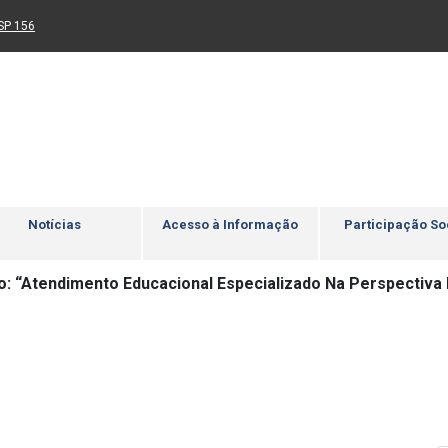
Ir para rodapé
4
Acessibilidade
5
nk para um novo sítio)
(Link para um novo sítio)
SP 156
Notícias
Acesso à Informação
Participação So
o: “Atendimento Educacional Especializado Na Perspectiva