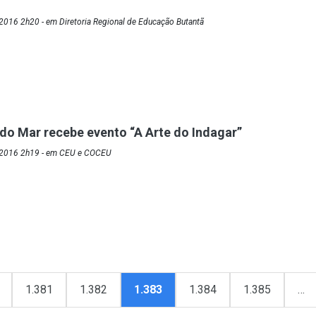
2016 2h20 - em Diretoria Regional de Educação Butantã
o Mar recebe evento “A Arte do Indagar”
/2016 2h19 - em CEU e COCEU
1.381
1.382
1.383
1.384
1.385
…