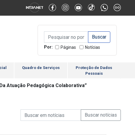
Alternar Alto Contraste
Alternar Tamanho da Fonte
Campo de Busca de inform
Campo de Busca de informações
Enviar a Busca
Por:
Páginas
Notícias
cial
Quadro de Serviços
Proteção de Dados
Pessoais
 Da Atuação Pedagógica Colaborativa”
Campo de Busca de informações
Enviar a Busca de Notícia
Campo de Busca de Notícias