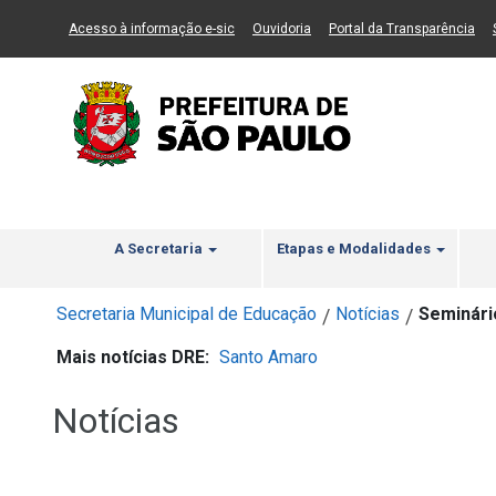
Ir ao Conteúdo
1
Ir para menu principal
2
Ir para busca
3
(Link para um novo sítio)
(Link para um novo sítio)
(Li
Acesso à informação e-sic
Ouvidoria
Portal da Transparência
A Secretaria
Etapas e Modalidades
Secretaria Municipal de Educação
Notícias
Seminári
/
/
Mais notícias DRE:
Santo Amaro
Notícias