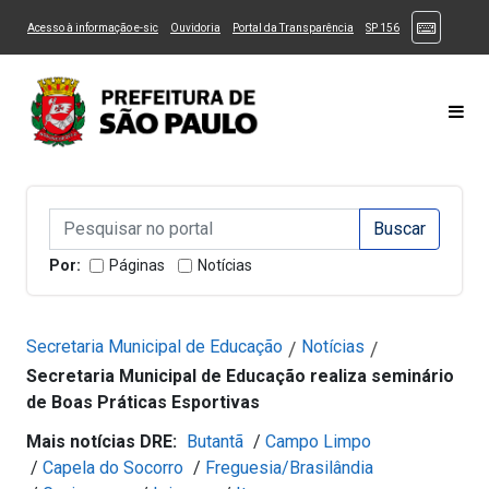
Ir ao Conteúdo
1
Ir para menu principal
2
Ir para busca
3
(Atalhos
(Link para um novo sítio)
(Link para um novo sítio)
(Link para um novo sítio)
(Link para um novo
Acesso à informação e-sic
Ouvidoria
Portal da Transparência
SP 156
Ir para rodapé
4
Acessibilidade
5
Alternar Alto Contraste
Alternar Tamanho da Fonte
Most
Campo de Busca de informações
Campo de Busca de informações
Enviar a Busca
Por:
Páginas
Notícias
Secretaria Municipal de Educação
Notícias
/
/
Secretaria Municipal de Educação realiza seminário
de Boas Práticas Esportivas
Mais notícias DRE:
Butantã
/
Campo Limpo
/
Capela do Socorro
/
Freguesia/Brasilândia