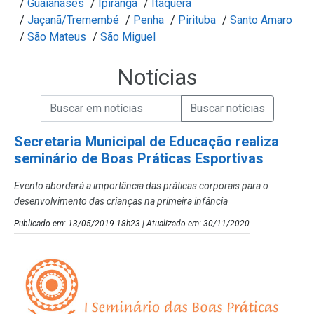
/
Guaianases
/
Ipiranga
/
Itaquera
/
Jaçanã/Tremembé
/
Penha
/
Pirituba
/
Santo Amaro
/
São Mateus
/
São Miguel
Notícias
Campo de Busca de informações
Enviar a Busca de Notícias
Campo de Busca de Notícias
Secretaria Municipal de Educação realiza
seminário de Boas Práticas Esportivas
Evento abordará a importância das práticas corporais para o
desenvolvimento das crianças na primeira infância
Publicado em: 13/05/2019 18h23 | Atualizado em: 30/11/2020