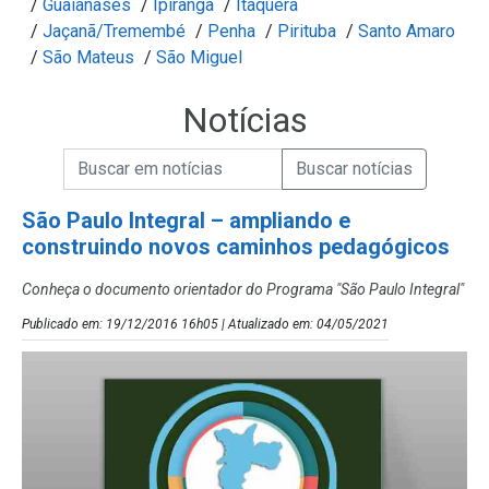
/
Guaianases
/
Ipiranga
/
Itaquera
/
Jaçanã/Tremembé
/
Penha
/
Pirituba
/
Santo Amaro
/
São Mateus
/
São Miguel
Notícias
Campo de Busca de informações
Enviar a Busca de Notícias
Campo de Busca de Notícias
São Paulo Integral – ampliando e
construindo novos caminhos pedagógicos
Conheça o documento orientador do Programa "São Paulo Integral"
Publicado em: 19/12/2016 16h05 | Atualizado em: 04/05/2021