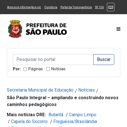
Ir ao Conteúdo
1
Ir para menu principal
2
Ir para busca
3
(Atalhos
(Link para um novo sítio)
(Link para um novo sítio)
(Link para um novo sítio)
(Link para um novo
Acesso à informação e-sic
Ouvidoria
Portal da Transparência
SP 156
Ir para rodapé
4
Acessibilidade
5
Alternar Alto Contraste
Alternar Tamanho da Fonte
Most
Campo de Busca de informações
Campo de Busca de informações
Enviar a Busca
Por:
Páginas
Notícias
Secretaria Municipal de Educação
Notícias
/
/
São Paulo Integral – ampliando e construindo novos
caminhos pedagógicos
Mais notícias DRE:
Butantã
/
Campo Limpo
/
Capela do Socorro
/
Freguesia/Brasilândia