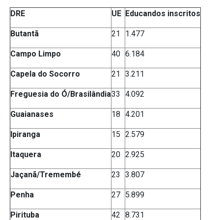
DRE
UE
Educandos inscritos
Butantã
21
1.477
Campo Limpo
40
6.184
Capela do Socorro
21
3.211
Freguesia do Ó/Brasilândia
33
4.092
Guaianases
18
4.201
Ipiranga
15
2.579
Itaquera
20
2.925
Jaçanã/Tremembé
23
3.807
Penha
27
5.899
Pirituba
42
8.731