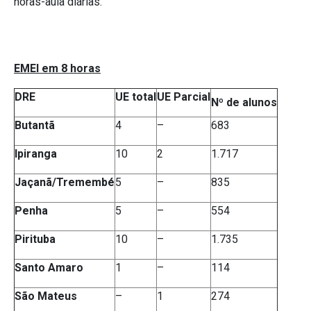
horas-aula diárias.
EMEI em 8 horas
DRE
UE total
UE Parcial
Nº de alunos
Butantã
4
–
683
Ipiranga
10
2
1.717
Jaçanã/Tremembé
5
–
835
Penha
5
–
554
Pirituba
10
–
1.735
Santo Amaro
1
–
114
São Mateus
–
1
274