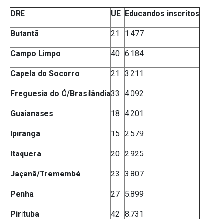
DRE
UE
Educandos inscritos
Butantã
21
1.477
Campo Limpo
40
6.184
Capela do Socorro
21
3.211
Freguesia do Ó/Brasilândia
33
4.092
Guaianases
18
4.201
Ipiranga
15
2.579
Itaquera
20
2.925
Jaçanã/Tremembé
23
3.807
Penha
27
5.899
Pirituba
42
8.731