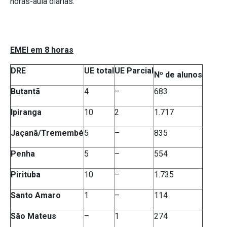
horas-aula diárias.
EMEI em 8 horas
DRE
UE total
UE Parcial
Nº de alunos
Butantã
4
–
683
Ipiranga
10
2
1.717
Jaçanã/Tremembé
5
–
835
Penha
5
–
554
Pirituba
10
–
1.735
Santo Amaro
1
–
114
São Mateus
–
1
274