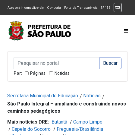
Ir ao Conteúdo
1
Ir para menu principal
2
Ir para busca
3
(Atalhos
(Link para um novo sítio)
(Link para um novo sítio)
(Link para um novo sítio)
(Link para um novo
Acesso à informação e-sic
Ouvidoria
Portal da Transparência
SP 156
Ir para rodapé
4
Acessibilidade
5
Alternar Alto Contraste
Alternar Tamanho da Fonte
Most
Campo de Busca de informações
Campo de Busca de informações
Enviar a Busca
Por:
Páginas
Notícias
Secretaria Municipal de Educação
Notícias
/
/
São Paulo Integral – ampliando e construindo novos
caminhos pedagógicos
Mais notícias DRE:
Butantã
/
Campo Limpo
/
Capela do Socorro
/
Freguesia/Brasilândia