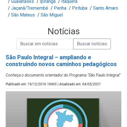
/
Guaianases
/
Ipiranga
/
Itaquera
/
Jaçanã/Tremembé
/
Penha
/
Pirituba
/
Santo Amaro
/
São Mateus
/
São Miguel
Notícias
Campo de Busca de informações
Enviar a Busca de Notícias
Campo de Busca de Notícias
São Paulo Integral – ampliando e
construindo novos caminhos pedagógicos
Conheça o documento orientador do Programa "São Paulo Integral"
Publicado em: 19/12/2016 16h05 | Atualizado em: 04/05/2021