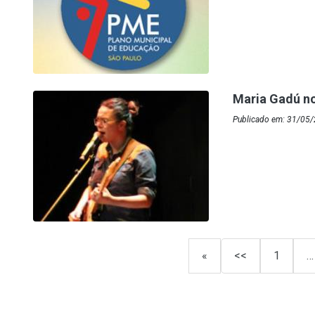
Maria Gadú n
Publicado em: 31/05
«
<<
1
…