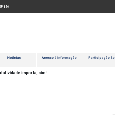
Ir para rodapé
4
Acessibilidade
5
nk para um novo sítio)
(Link para um novo sítio)
SP 156
Notícias
Acesso à Informação
Participação So
tatividade importa, sim!