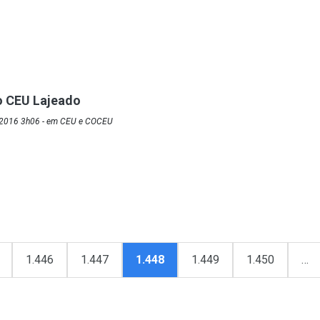
o CEU Lajeado
/2016 3h06 - em CEU e COCEU
1.446
1.447
1.448
1.449
1.450
…