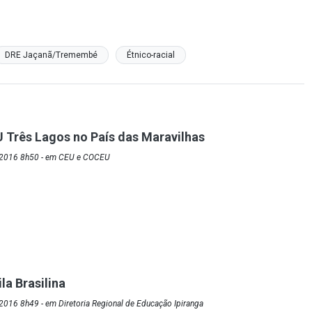
DRE Jaçanã/Tremembé
Étnico-racial
U Três Lagos no País das Maravilhas
/2016 8h50 - em CEU e COCEU
la Brasilina
016 8h49 - em Diretoria Regional de Educação Ipiranga