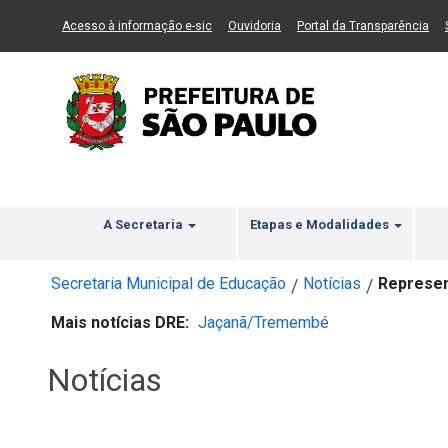
Ir ao Conteúdo
1
Ir para menu principal
2
Ir para busca
3
(Link para um novo sítio)
(Link para um novo sítio)
(Li
Acesso à informação e-sic
Ouvidoria
Portal da Transparência
A Secretaria
Etapas e Modalidades
Secretaria Municipal de Educação
Notícias
Represen
/
/
Mais notícias DRE:
Jaçanã/Tremembé
Notícias