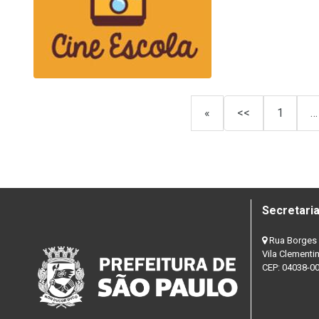
«
<<
1
…
Secretaria
Rua Borges 
Vila Clementi
CEP: 04038-0