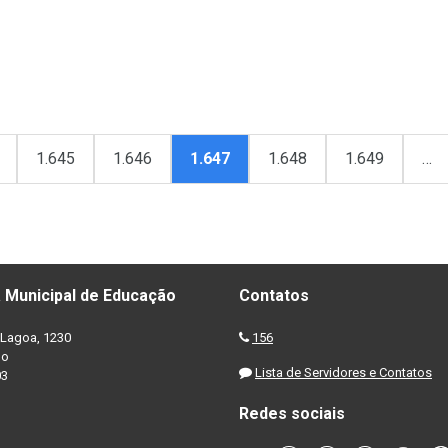
1.645
1.646
1.647
1.648
1.649
…
 Municipal de Educação
Contatos
Lagoa, 1230
156
no
Lista de Servidores e Contatos
03
Redes sociais