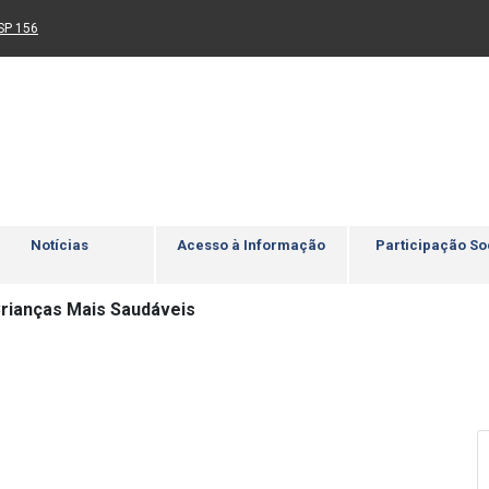
Ir para rodapé
4
Acessibilidade
5
nk para um novo sítio)
(Link para um novo sítio)
SP 156
Notícias
Acesso à Informação
Participação So
rianças Mais Saudáveis