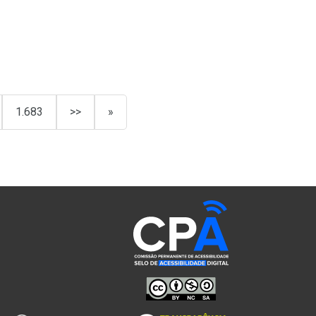
1.683
>>
»