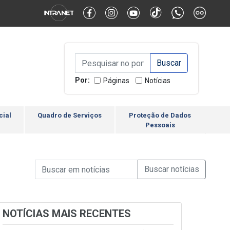
Alternar Alto Contraste
Alternar Tamanho da Fonte
Campo de Busca de inform
Campo de Busca de informações
Enviar a Busca
Por:
Páginas
Notícias
cial
Quadro de Serviços
Proteção de Dados
Pessoais
Campo de Busca de informações
Enviar a Busca de Notícia
Campo de Busca de Notícias
NOTÍCIAS MAIS RECENTES