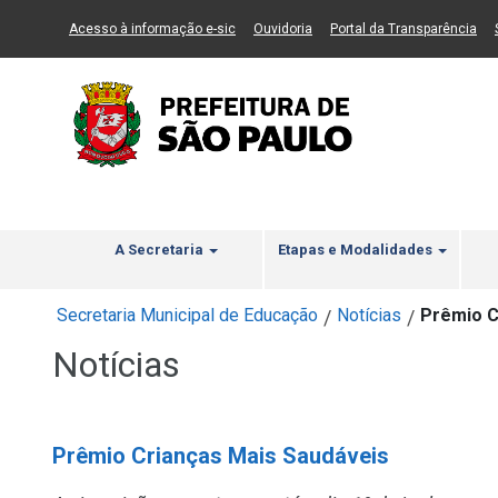
Ir ao Conteúdo
1
Ir para menu principal
2
Ir para busca
3
(Link para um novo sítio)
(Link para um novo sítio)
(Li
Acesso à informação e-sic
Ouvidoria
Portal da Transparência
A Secretaria
Etapas e Modalidades
Secretaria Municipal de Educação
Notícias
Prêmio C
/
/
Notícias
Prêmio Crianças Mais Saudáveis