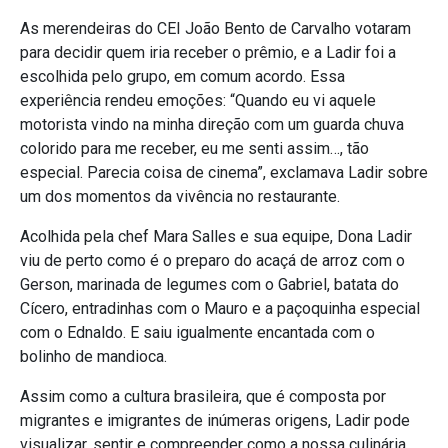
As merendeiras do CEI João Bento de Carvalho votaram
para decidir quem iria receber o prêmio, e a Ladir foi a
escolhida pelo grupo, em comum acordo. Essa
experiência rendeu emoções: “Quando eu vi aquele
motorista vindo na minha direção com um guarda chuva
colorido para me receber, eu me senti assim…, tão
especial. Parecia coisa de cinema”, exclamava Ladir sobre
um dos momentos da vivência no restaurante.
Acolhida pela chef Mara Salles e sua equipe, Dona Ladir
viu de perto como é o preparo do acaçá de arroz com o
Gerson, marinada de legumes com o Gabriel, batata do
Cícero, entradinhas com o Mauro e a paçoquinha especial
com o Ednaldo. E saiu igualmente encantada com o
bolinho de mandioca.
Assim como a cultura brasileira, que é composta por
migrantes e imigrantes de inúmeras origens, Ladir pode
visualizar, sentir e compreender como a nossa culinária