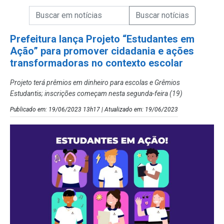
Campo de Busca de informações
Enviar a Busca de Notícias
Campo de Busca de Notícias
Prefeitura lança Projeto “Estudantes em
Ação” para promover cidadania e ações
transformadoras no contexto escolar
Projeto terá prêmios em dinheiro para escolas e Grêmios
Estudantis; inscrições começam nesta segunda-feira (19)
Publicado em: 19/06/2023 13h17 | Atualizado em: 19/06/2023