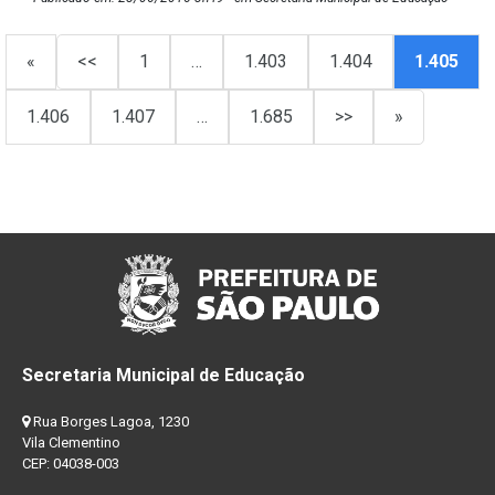
«
<<
1
…
1.403
1.404
1.405
1.406
1.407
…
1.685
>>
»
Secretaria Municipal de Educação
Rua Borges Lagoa, 1230
Vila Clementino
CEP: 04038-003