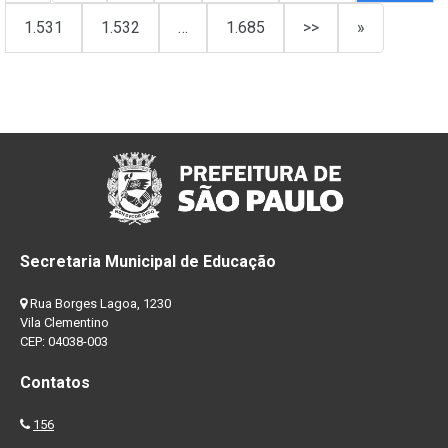
1.531
1.532
…
1.685
>>
»
Secretaria Municipal de Educação
Rua Borges Lagoa, 1230
Vila Clementino
CEP: 04038-003
Contatos
156