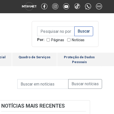
Alternar Alto Contraste
Alternar Tamanho da Fonte
Campo de Busca de inform
Campo de Busca de informações
Enviar a Busca
Por:
Páginas
Notícias
cial
Quadro de Serviços
Proteção de Dados
Pessoais
Campo de Busca de informações
Enviar a Busca de Notícia
Campo de Busca de Notícias
NOTÍCIAS MAIS RECENTES