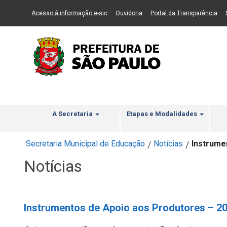
Ir ao Conteúdo
1
Ir para menu principal
2
Ir para busca
3
(Link para um novo sítio)
(Link para um novo sítio)
(Li
Acesso à informação e-sic
Ouvidoria
Portal da Transparência
A Secretaria
Etapas e Modalidades
Secretaria Municipal de Educação
Notícias
Instrume
/
/
Notícias
Instrumentos de Apoio aos Produtores – 2