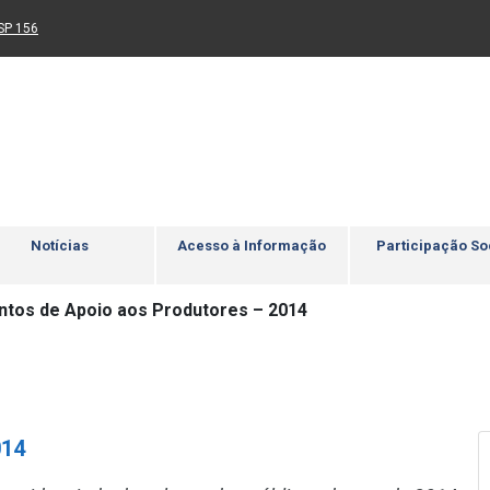
Ir para rodapé
4
Acessibilidade
5
nk para um novo sítio)
(Link para um novo sítio)
SP 156
Notícias
Acesso à Informação
Participação So
ntos de Apoio aos Produtores – 2014
014