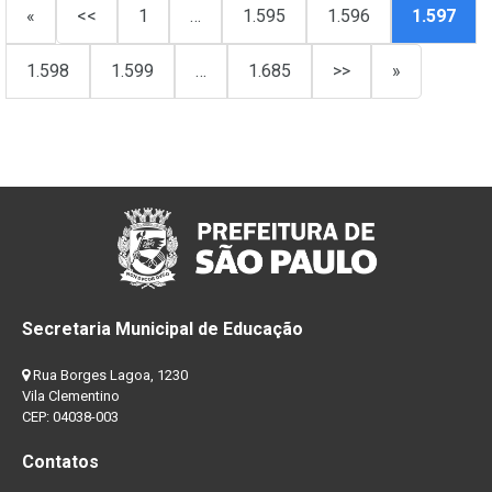
«
<<
1
…
1.595
1.596
1.597
1.598
1.599
…
1.685
>>
»
Secretaria Municipal de Educação
Rua Borges Lagoa, 1230
Vila Clementino
CEP: 04038-003
Contatos