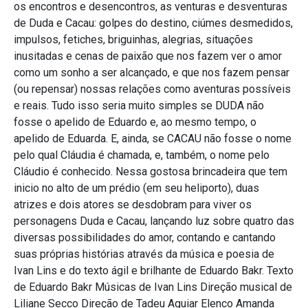
os encontros e desencontros, as venturas e desventuras
de Duda e Cacau: golpes do destino, ciúmes desmedidos,
impulsos, fetiches, briguinhas, alegrias, situações
inusitadas e cenas de paixão que nos fazem ver o amor
como um sonho a ser alcançado, e que nos fazem pensar
(ou repensar) nossas relações como aventuras possíveis
e reais. Tudo isso seria muito simples se DUDA não
fosse o apelido de Eduardo e, ao mesmo tempo, o
apelido de Eduarda. E, ainda, se CACAU não fosse o nome
pelo qual Cláudia é chamada, e, também, o nome pelo
Cláudio é conhecido. Nessa gostosa brincadeira que tem
inicio no alto de um prédio (em seu heliporto), duas
atrizes e dois atores se desdobram para viver os
personagens Duda e Cacau, lançando luz sobre quatro das
diversas possibilidades do amor, contando e cantando
suas próprias histórias através da música e poesia de
Ivan Lins e do texto ágil e brilhante de Eduardo Bakr. Texto
de Eduardo Bakr Músicas de Ivan Lins Direção musical de
Liliane Secco Direção de Tadeu Aguiar Elenco Amanda