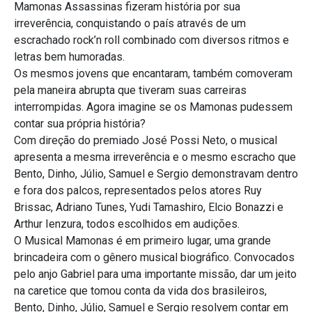
Mamonas Assassinas fizeram história por sua
irreverência, conquistando o país através de um
escrachado rock’n roll combinado com diversos ritmos e
letras bem humoradas.
Os mesmos jovens que encantaram, também comoveram
pela maneira abrupta que tiveram suas carreiras
interrompidas. Agora imagine se os Mamonas pudessem
contar sua própria história?
Com direção do premiado José Possi Neto, o musical
apresenta a mesma irreverência e o mesmo escracho que
Bento, Dinho, Júlio, Samuel e Sergio demonstravam dentro
e fora dos palcos, representados pelos atores Ruy
Brissac, Adriano Tunes, Yudi Tamashiro, Elcio Bonazzi e
Arthur Ienzura, todos escolhidos em audições.
O Musical Mamonas é em primeiro lugar, uma grande
brincadeira com o gênero musical biográfico. Convocados
pelo anjo Gabriel para uma importante missão, dar um jeito
na caretice que tomou conta da vida dos brasileiros,
Bento, Dinho, Júlio, Samuel e Sergio resolvem contar em