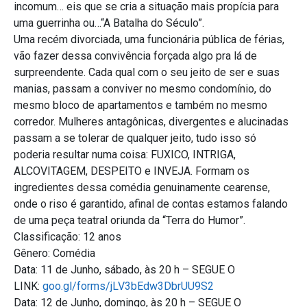
incomum… eis que se cria a situação mais propícia para
uma guerrinha ou…“A Batalha do Século”.
Uma recém divorciada, uma funcionária pública de férias,
vão fazer dessa convivência forçada algo pra lá de
surpreendente. Cada qual com o seu jeito de ser e suas
manias, passam a conviver no mesmo condomínio, do
mesmo bloco de apartamentos e também no mesmo
corredor. Mulheres antagônicas, divergentes e alucinadas
passam a se tolerar de qualquer jeito, tudo isso só
poderia resultar numa coisa: FUXICO, INTRIGA,
ALCOVITAGEM, DESPEITO e INVEJA. Formam os
ingredientes dessa comédia genuinamente cearense,
onde o riso é garantido, afinal de contas estamos falando
de uma peça teatral oriunda da “Terra do Humor”.
Classificação: 12 anos
Gênero: Comédia
Data: 11 de Junho, sábado, às 20 h – SEGUE O
LINK:
goo.gl/forms/jLV3bEdw3DbrUU9S2
Data: 12 de Junho, domingo, às 20 h – SEGUE O