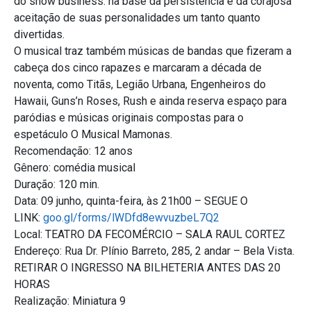
do show business: na base da persistência e da corajosa
aceitação de suas personalidades um tanto quanto
divertidas.
O musical traz também músicas de bandas que fizeram a
cabeça dos cinco rapazes e marcaram a década de
noventa, como Titãs, Legião Urbana, Engenheiros do
Hawaii, Guns’n Roses, Rush e ainda reserva espaço para
paródias e músicas originais compostas para o
espetáculo O Musical Mamonas.
Recomendação: 12 anos
Gênero: comédia musical
Duração: 120 min.
Data: 09 junho, quinta-feira, às 21h00 – SEGUE O
LINK:
goo.gl/forms/lWDfd8ewvuzbeL7Q2
Local: TEATRO DA FECOMÉRCIO – SALA RAUL CORTEZ
Endereço: Rua Dr. Plínio Barreto, 285, 2 andar – Bela Vista.
RETIRAR O INGRESSO NA BILHETERIA ANTES DAS 20
HORAS
Realização: Miniatura 9