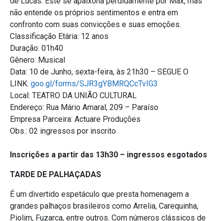
de Lucas. Este se apaixona perdidamente por Max, mas
não entende os próprios sentimentos e entra em
confronto com suas convicções e suas emoções.
Classificação Etária: 12 anos
Duração: 01h40
Gênero: Musical
Data: 10 de Junho, sexta-feira, às 21h30 – SEGUE O
LINK:
goo.gl/forms/SJR3gYBMRQCcTvIG3
Local: TEATRO DA UNIÃO CULTURAL
Endereço: Rua Mário Amaral, 209 – Paraíso
Empresa Parceira: Actuare Produções
Obs.: 02 ingressos por inscrito
Inscrições a partir das 13h30 – ingressos esgotados
TARDE DE PALHAÇADAS
É um divertido espetáculo que presta homenagem a
grandes palhaços brasileiros como Arrelia, Carequinha,
Piolim, Fuzarca, entre outros. Com números clássicos de