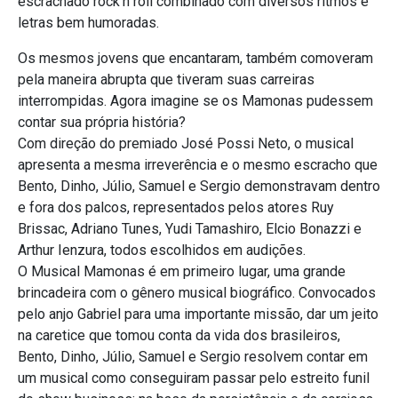
escrachado rock’n roll combinado com diversos ritmos e
letras bem humoradas.
Os mesmos jovens que encantaram, também comoveram
pela maneira abrupta que tiveram suas carreiras
interrompidas. Agora imagine se os Mamonas pudessem
contar sua própria história?
Com direção do premiado José Possi Neto, o musical
apresenta a mesma irreverência e o mesmo escracho que
Bento, Dinho, Júlio, Samuel e Sergio demonstravam dentro
e fora dos palcos, representados pelos atores Ruy
Brissac, Adriano Tunes, Yudi Tamashiro, Elcio Bonazzi e
Arthur Ienzura, todos escolhidos em audições.
O Musical Mamonas é em primeiro lugar, uma grande
brincadeira com o gênero musical biográfico. Convocados
pelo anjo Gabriel para uma importante missão, dar um jeito
na caretice que tomou conta da vida dos brasileiros,
Bento, Dinho, Júlio, Samuel e Sergio resolvem contar em
um musical como conseguiram passar pelo estreito funil