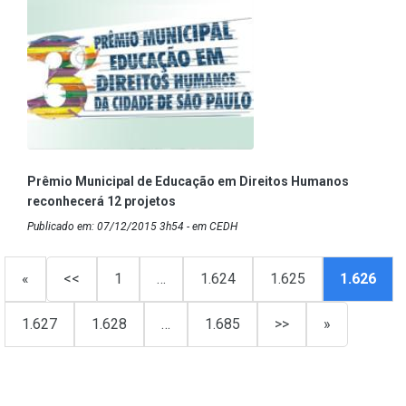
Prêmio Municipal de Educação em Direitos Humanos
reconhecerá 12 projetos
Publicado em: 07/12/2015 3h54 - em CEDH
«
<<
1
…
1.624
1.625
1.626
1.627
1.628
…
1.685
>>
»