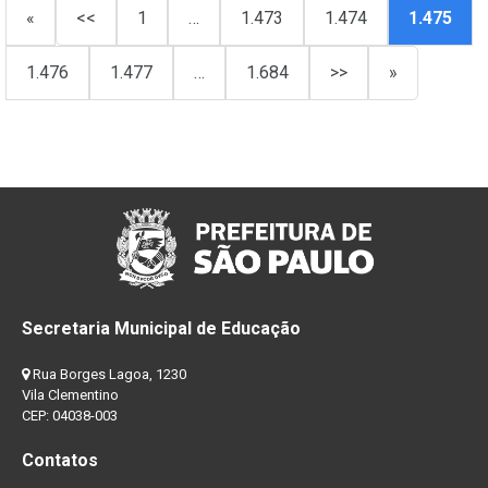
«
<<
1
…
1.473
1.474
1.475
1.476
1.477
…
1.684
>>
»
Secretaria Municipal de Educação
Rua Borges Lagoa, 1230
Vila Clementino
CEP: 04038-003
Contatos