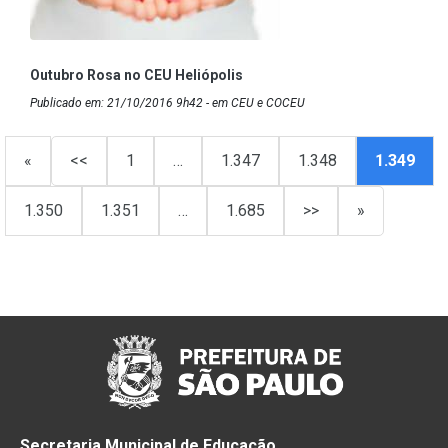
Outubro Rosa no CEU Heliópolis
Publicado em: 21/10/2016 9h42 - em CEU e COCEU
«
<<
1
…
1.347
1.348
1.349
1.350
1.351
…
1.685
>>
»
Secretaria Municipal de Educação