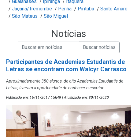
/
Guaianases
/
Ipiranga
/
Itaquera
/
Jaçanã/Tremembé
/
Penha
/
Pirituba
/
Santo Amaro
/
São Mateus
/
São Miguel
Notícias
Campo de Busca de informações
Enviar a Busca de Notícias
Campo de Busca de Notícias
Participantes de Academias Estudantis de
Letras se encontram com Walcyr Carrasco
Aproximadamente 350 alunos, de oito Academias Estudantis de
Letras, tiveram a oportunidade de conhecer o escritor
Publicado em: 16/11/2017 15h49 | Atualizado em: 30/11/2020