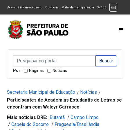
Ir ao Conteúdo
1
Ir para menu principal
2
Ir para busca
3
(Atalhos
(Link para um novo sítio)
(Link para um novo sítio)
(Link para um novo sítio)
(Link para um novo
Acesso à informação e-sic
Ouvidoria
Portal da Transparência
SP 156
Ir para rodapé
4
Acessibilidade
5
Alternar Alto Contraste
Alternar Tamanho da Fonte
Most
Campo de Busca de informações
Campo de Busca de informações
Enviar a Busca
Por:
Páginas
Notícias
Secretaria Municipal de Educação
Notícias
/
/
Participantes de Academias Estudantis de Letras se
encontram com Walcyr Carrasco
Mais notícias DRE:
Butantã
/
Campo Limpo
/
Capela do Socorro
/
Freguesia/Brasilândia