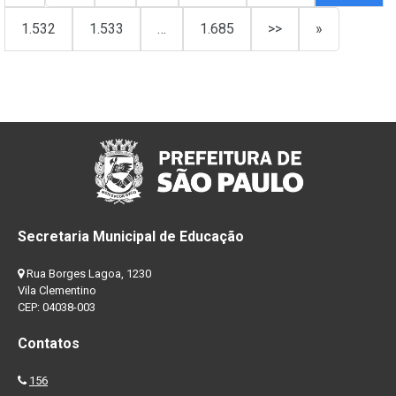
1.532
1.533
…
1.685
>>
»
Secretaria Municipal de Educação
Rua Borges Lagoa, 1230
Vila Clementino
CEP: 04038-003
Contatos
156