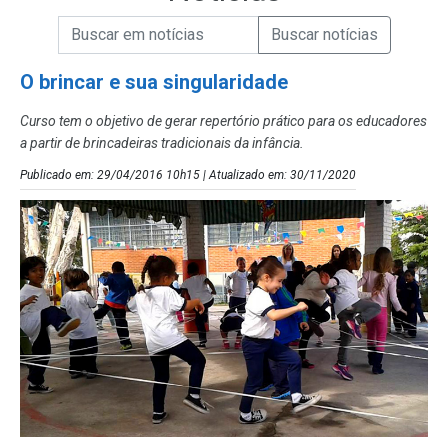
Campo de Busca de informações
Enviar a Busca de Notícias
Campo de Busca de Notícias
O brincar e sua singularidade
Curso tem o objetivo de gerar repertório prático para os educadores
a partir de brincadeiras tradicionais da infância.
Publicado em: 29/04/2016 10h15 | Atualizado em: 30/11/2020