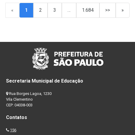
«
1
2
3
…
1.684
>>
»
Secretaria Municipal de Educação
Rua Borges Lagoa, 1230
Vila Clementino
CEP: 04038-003
Contatos
156