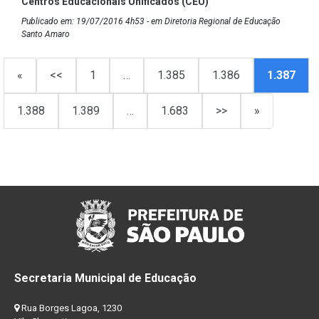
Centros Educacionais Unificados (CEU)
Publicado em: 19/07/2016 4h53 - em Diretoria Regional de Educação
Santo Amaro
«
<<
1
…
1.385
1.386
1.387
1.388
1.389
…
1.683
>>
»
Secretaria Municipal de Educação
Rua Borges Lagoa, 1230