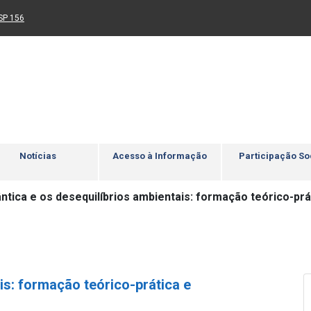
Ir para rodapé
4
Acessibilidade
5
nk para um novo sítio)
(Link para um novo sítio)
SP 156
Notícias
Acesso à Informação
Participação So
ântica e os desequilíbrios ambientais: formação teórico-pr
is: formação teórico-prática e