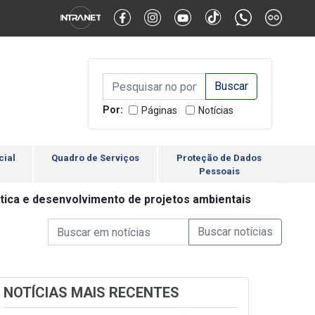
Alternar Alto Contraste
Alternar Tamanho da Fonte
Campo de Busca de inform
Campo de Busca de informações
Enviar a Busca
Por:
Páginas
Notícias
cial
Quadro de Serviços
Proteção de Dados
Pessoais
ática e desenvolvimento de projetos ambientais
Campo de Busca de informações
Enviar a Busca de Notícia
Campo de Busca de Notícias
NOTÍCIAS MAIS RECENTES