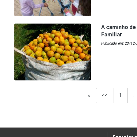
A caminho de 
Familiar
Publicado em: 23/12/
«
<<
1
…