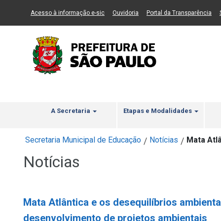
Ir ao Conteúdo
1
Ir para menu principal
2
Ir para busca
3
(Link para um novo sítio)
(Link para um novo sítio)
(Li
Acesso à informação e-sic
Ouvidoria
Portal da Transparência
A Secretaria
Etapas e Modalidades
Secretaria Municipal de Educação
Notícias
Mata Atl
/
/
Notícias
Mata Atlântica e os desequilíbrios ambienta
desenvolvimento de projetos ambientais