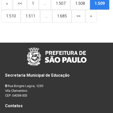
«
<<
1
…
1.507
1.508
1.509
1.510
1.511
…
1.685
>>
»
Secretaria Municipal de Educação
Rua Borges Lagoa, 1230
Vila Clementino
CEP: 04038-003
Contatos