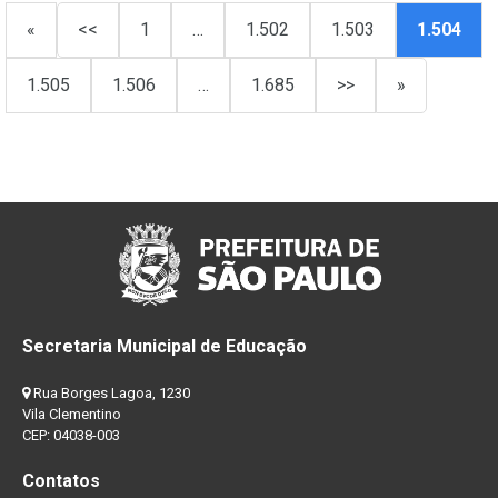
«
<<
1
…
1.502
1.503
1.504
1.505
1.506
…
1.685
>>
»
Secretaria Municipal de Educação
Rua Borges Lagoa, 1230
Vila Clementino
CEP: 04038-003
Contatos