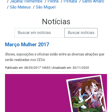
/
Jaçanã/Tremembé
/
Penha
/
Pirituba
/
Santo Amaro
/
São Mateus
/
São Miguel
Notícias
Campo de Busca de informações
Enviar a Busca de Notícias
Campo de Busca de Notícias
Março Mulher 2017
Shows, exposições e oficinas estão entre as diversas atrações que
serão realizadas nos CEUs
Publicado em: 08/03/2017 16h33 | Atualizado em: 30/11/2020