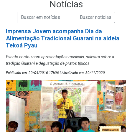
Notícias
Campo de Busca de informações
Enviar a Busca de Notícias
Campo de Busca de Notícias
Imprensa Jovem acompanha Dia da
Alimentação Tradicional Guarani na aldeia
Tekoá Pyau
Evento contou com apresentações musicais, palestra sobre a
tradição Guarani e degustação de pratos típicos
Publicado em: 20/04/2016 17h06 | Atualizado em: 30/11/2020