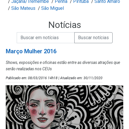
/
Jaçanã/Tremembé
/
Penha
/
Pirituba
/
Santo Amaro
/
São Mateus
/
São Miguel
Notícias
Campo de Busca de informações
Enviar a Busca de Notícias
Campo de Busca de Notícias
Março Mulher 2016
Shows, exposições e oficinas estão entre as diversas atrações que
serão realizadas nos CEUs
Publicado em: 08/03/2016 14h18 | Atualizado em: 30/11/2020