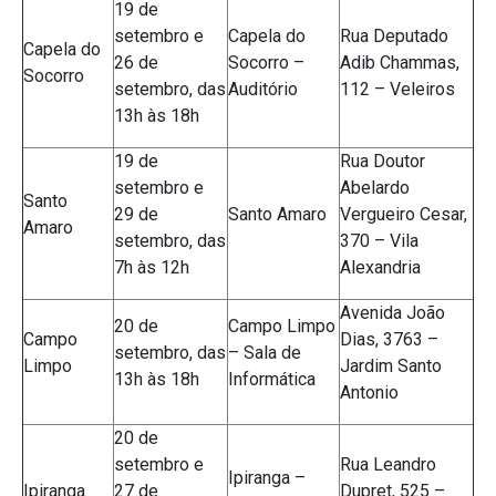
19 de
setembro e
Capela do
Rua Deputado
Capela do
26 de
Socorro –
Adib Chammas,
Socorro
setembro, das
Auditório
112 – Veleiros
13h às 18h
19 de
Rua Doutor
setembro e
Abelardo
Santo
29 de
Santo Amaro
Vergueiro Cesar,
Amaro
setembro, das
370 – Vila
7h às 12h
Alexandria
Avenida João
20 de
Campo Limpo
Campo
Dias, 3763 –
setembro, das
– Sala de
Limpo
Jardim Santo
13h às 18h
Informática
Antonio
20 de
setembro e
Rua Leandro
Ipiranga –
Ipiranga
27 de
Dupret, 525 –