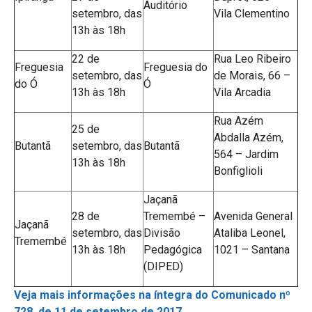
Auditório
setembro, das
Vila Clementino
13h às 18h
22 de
Rua Leo Ribeiro
Freguesia
Freguesia do
setembro, das
de Morais, 66 –
do Ó
Ó
13h às 18h
Vila Arcadia
Rua Azém
25 de
Abdalla Azém,
Butantã
setembro, das
Butantã
564 – Jardim
13h às 18h
Bonfiglioli
Jaçanã
28 de
Tremembé –
Avenida General
Jaçanã
setembro, das
Divisão
Ataliba Leonel,
Tremembé
13h às 18h
Pedagógica
1021 – Santana
(DIPED)
Veja mais informações na íntegra do Comunicado nº
728, de 11 de setembro de 2017.