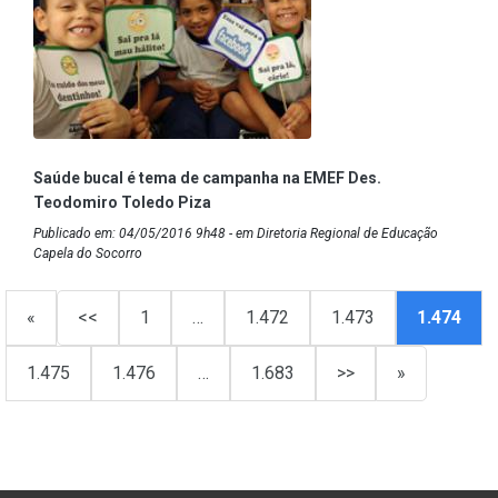
Saúde bucal é tema de campanha na EMEF Des.
Teodomiro Toledo Piza
Publicado em: 04/05/2016 9h48 - em Diretoria Regional de Educação
Capela do Socorro
«
<<
1
…
1.472
1.473
1.474
1.475
1.476
…
1.683
>>
»