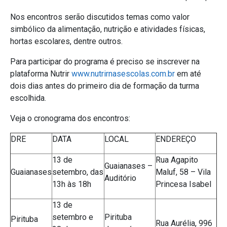
Nos encontros serão discutidos temas como valor
simbólico da alimentação, nutrição e atividades físicas,
hortas escolares, dentre outros.
Para participar do programa é preciso se inscrever na
plataforma Nutrir
www.nutrirnasescolas.com.br
em até
dois dias antes do primeiro dia de formação da turma
escolhida.
Veja o cronograma dos encontros:
DRE
DATA
LOCAL
ENDEREÇO
13 de
Rua Agapito
Guaianases –
Guaianases
setembro, das
Maluf, 58 – Vila
Auditório
13h às 18h
Princesa Isabel
13 de
setembro e
Pirituba
Pirituba
Rua Aurélia, 996