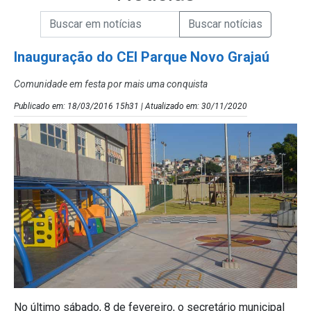
Campo de Busca de informações
Enviar a Busca de Notícias
Campo de Busca de Notícias
Inauguração do CEI Parque Novo Grajaú
Comunidade em festa por mais uma conquista
Publicado em: 18/03/2016 15h31 | Atualizado em: 30/11/2020
No último sábado, 8 de fevereiro, o secretário municipal