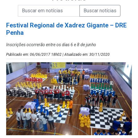
Campo de Busca de informações
Enviar a Busca de Notícias
Campo de Busca de Notícias
Festival Regional de Xadrez Gigante – DRE
Penha
Inscrições ocorrerão entre os dias 6 e 8 de junho
Publicado em: 06/06/2017 18h02 | Atualizado em: 30/11/2020