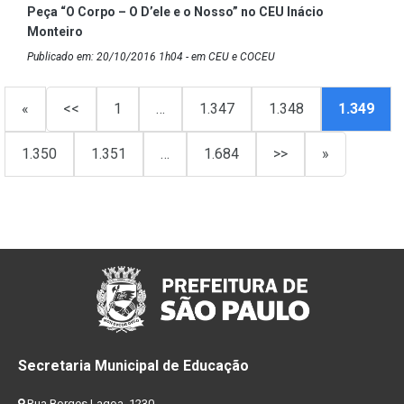
Peça “O Corpo – O D’ele e o Nosso” no CEU Inácio
Monteiro
Publicado em: 20/10/2016 1h04 - em CEU e COCEU
«
<<
1
…
1.347
1.348
1.349
1.350
1.351
…
1.684
>>
»
Secretaria Municipal de Educação
Rua Borges Lagoa, 1230