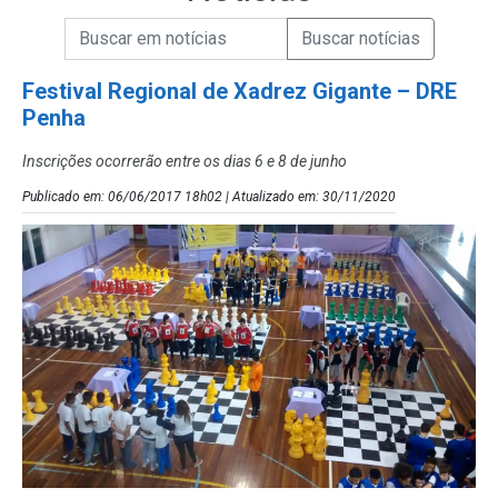
Campo de Busca de informações
Enviar a Busca de Notícias
Campo de Busca de Notícias
Festival Regional de Xadrez Gigante – DRE
Penha
Inscrições ocorrerão entre os dias 6 e 8 de junho
Publicado em: 06/06/2017 18h02 | Atualizado em: 30/11/2020