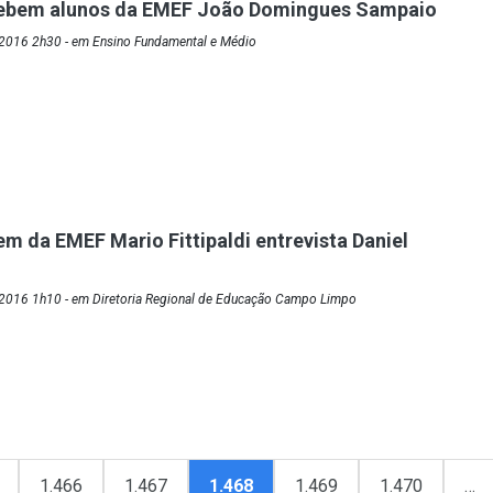
cebem alunos da EMEF João Domingues Sampaio
2016 2h30 - em Ensino Fundamental e Médio
m da EMEF Mario Fittipaldi entrevista Daniel
2016 1h10 - em Diretoria Regional de Educação Campo Limpo
1.466
1.467
1.468
1.469
1.470
…