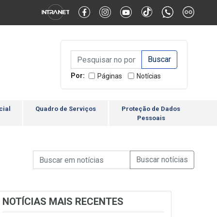
Alternar Alto Contraste
Alternar Tamanho da Fonte
Campo de Busca de inform
Campo de Busca de informações
Enviar a Busca
Por:
Páginas
Notícias
cial
Quadro de Serviços
Proteção de Dados
Pessoais
Campo de Busca de informações
Enviar a Busca de Notícia
Campo de Busca de Notícias
NOTÍCIAS MAIS RECENTES