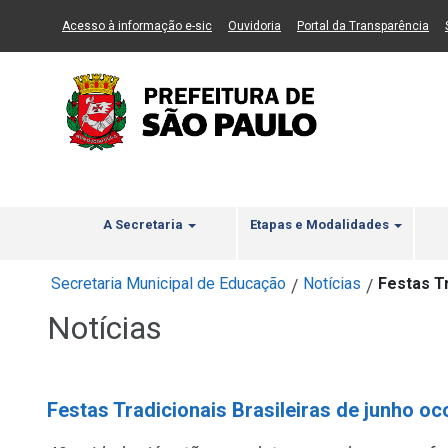
Ir ao Conteúdo
1
Ir para menu principal
2
Ir para busca
3
(Link para um novo sítio)
(Link para um novo sítio)
(Li
Acesso à informação e-sic
Ouvidoria
Portal da Transparência
A Secretaria
Etapas e Modalidades
Secretaria Municipal de Educação
Notícias
Festas T
/
/
Notícias
Festas Tradicionais Brasileiras de junho o