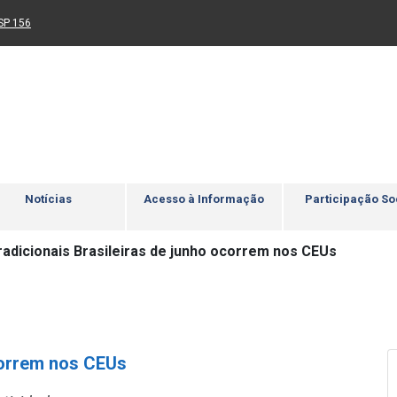
Ir para rodapé
4
Acessibilidade
5
nk para um novo sítio)
(Link para um novo sítio)
SP 156
Notícias
Acesso à Informação
Participação So
radicionais Brasileiras de junho ocorrem nos CEUs
correm nos CEUs