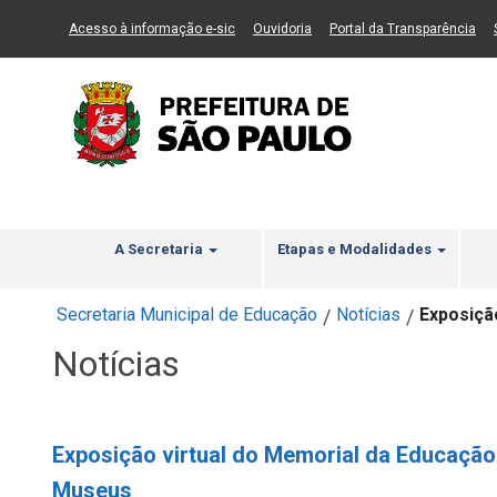
Ir ao Conteúdo
1
Ir para menu principal
2
Ir para busca
3
(Link para um novo sítio)
(Link para um novo sítio)
(Li
Acesso à informação e-sic
Ouvidoria
Portal da Transparência
A Secretaria
Etapas e Modalidades
Secretaria Municipal de Educação
Notícias
Exposiçã
/
/
Notícias
Exposição virtual do Memorial da Educaçã
Museus