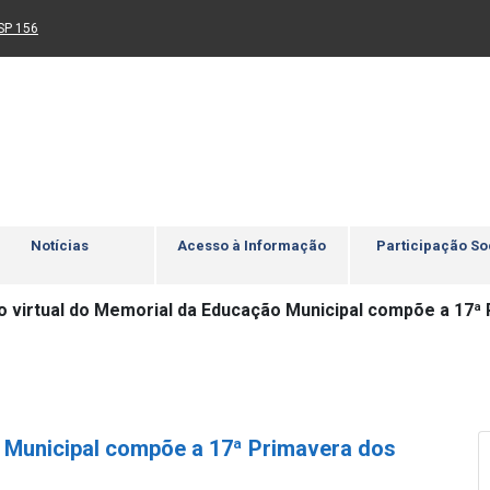
Ir para rodapé
4
Acessibilidade
5
nk para um novo sítio)
(Link para um novo sítio)
SP 156
Notícias
Acesso à Informação
Participação So
o virtual do Memorial da Educação Municipal compõe a 17
o Municipal compõe a 17ª Primavera dos