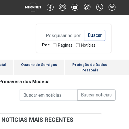
Alternar Alto Contraste
Alternar Tamanho da Fonte
Campo de Busca de inform
Campo de Busca de informações
Enviar a Busca
Por:
Páginas
Notícias
cial
Quadro de Serviços
Proteção de Dados
Pessoais
ª Primavera dos Museus
Campo de Busca de informações
Enviar a Busca de Notícia
Campo de Busca de Notícias
NOTÍCIAS MAIS RECENTES