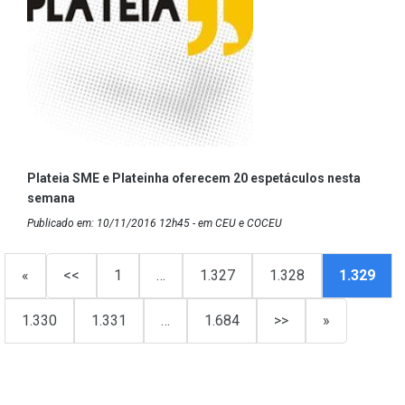
Plateia SME e Plateinha oferecem 20 espetáculos nesta
semana
Publicado em: 10/11/2016 12h45 - em CEU e COCEU
«
<<
1
…
1.327
1.328
1.329
1.330
1.331
…
1.684
>>
»