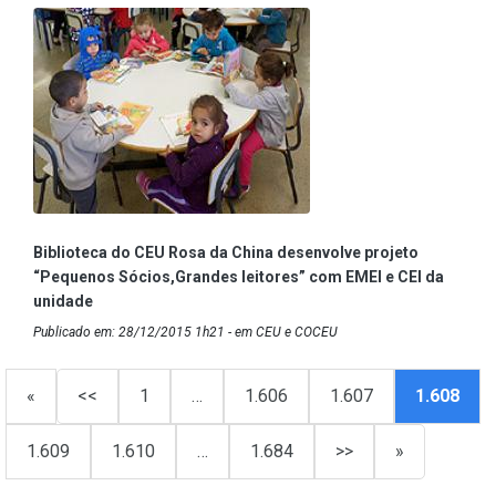
Biblioteca do CEU Rosa da China desenvolve projeto
“Pequenos Sócios,Grandes leitores” com EMEI e CEI da
unidade
Publicado em: 28/12/2015 1h21 - em CEU e COCEU
«
<<
1
…
1.606
1.607
1.608
1.609
1.610
…
1.684
>>
»